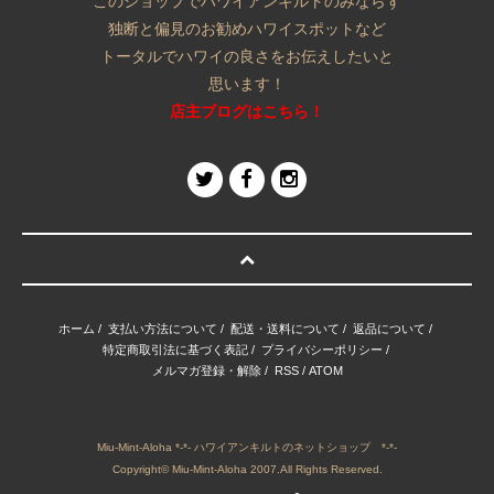
このショップでハワイアンキルトのみならず
独断と偏見のお勧めハワイスポットなど
トータルでハワイの良さをお伝えしたいと
思います！
店主ブログはこちら！
ホーム
/
支払い方法について
/
配送・送料について
/
返品について
/
特定商取引法に基づく表記
/
プライバシーポリシー
/
メルマガ登録・解除
/
RSS
/
ATOM
Miu-Mint-Aloha *-*- ハワイアンキルトのネットショップ *-*-
Copyright© Miu-Mint-Aloha 2007.All Rights Reserved.