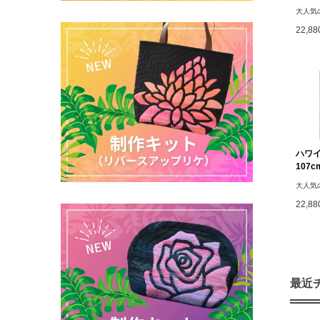
大人気
22,8
ハワ
107c
大人気
22,8
最近