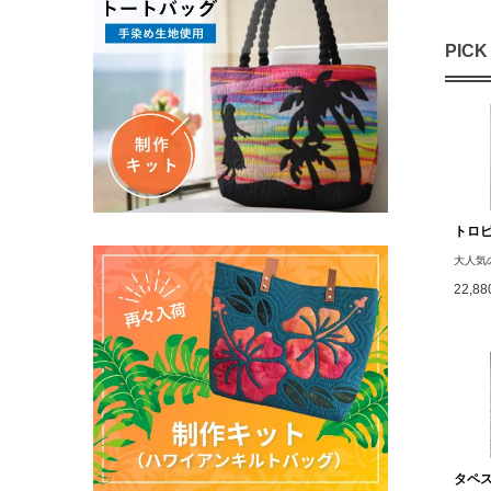
PICK
トロ
大人気
22,8
タペス