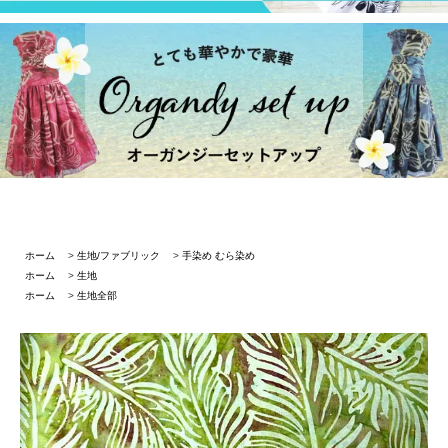
ホーム
>
生地/ファブリック
>
手染め むら染め
ホーム
>
生地
ホーム
>
生地全部