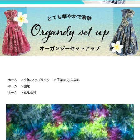
ホーム
>
生地/ファブリック
>
手染め むら染め
ホーム
>
生地
ホーム
>
生地全部