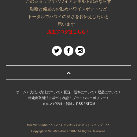
このショップでハワイアンキルトのみならず
独断と偏見のお勧めハワイスポットなど
トータルでハワイの良さをお伝えしたいと
思います！
店主ブログはこちら！
ホーム
/
支払い方法について
/
配送・送料について
/
返品について
/
特定商取引法に基づく表記
/
プライバシーポリシー
/
メルマガ登録・解除
/
RSS
/
ATOM
Miu-Mint-Aloha *-*- ハワイアンキルトのネットショップ *-*-
Copyright© Miu-Mint-Aloha 2007.All Rights Reserved.