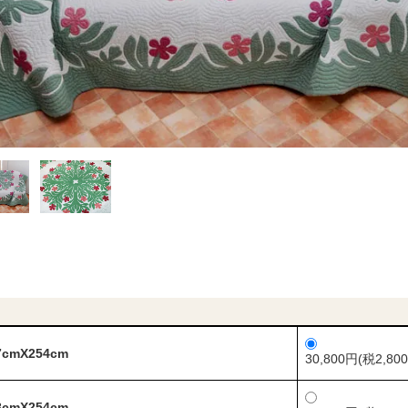
7cmX254cm
30,800円(税2,80
8cmX254cm