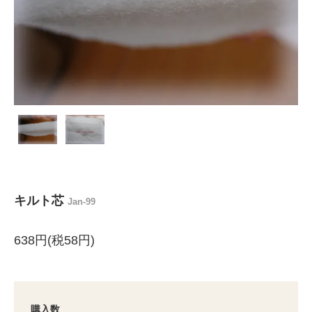
キルト芯
Jan-99
638円(税58円)
購入数