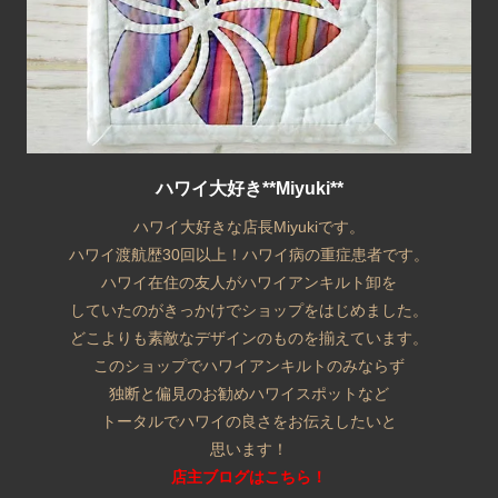
ハワイ大好き**Miyuki**
ハワイ大好きな店長Miyukiです。
ハワイ渡航歴30回以上！ハワイ病の重症患者です。
ハワイ在住の友人がハワイアンキルト卸を
していたのがきっかけでショップをはじめました。
どこよりも素敵なデザインのものを揃えています。
このショップでハワイアンキルトのみならず
独断と偏見のお勧めハワイスポットなど
トータルでハワイの良さをお伝えしたいと
思います！
店主ブログはこちら！