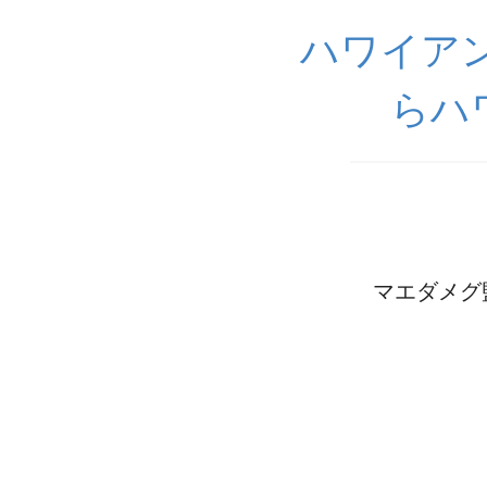
ハワイアン
らハ
マエダメグ