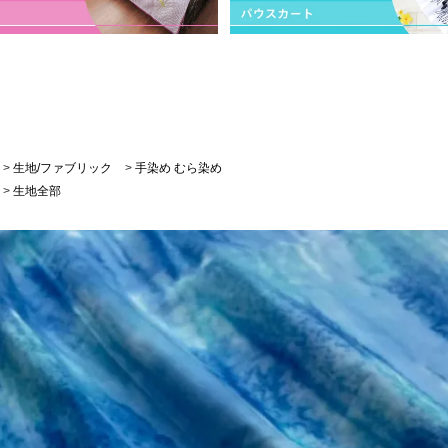
>
生地/ファブリック
>
手染め むら染め
>
生地全部