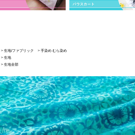
>
生地/ファブリック
>
手染め むら染め
>
生地
>
生地全部