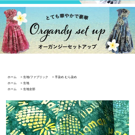
ホーム
>
生地/ファブリック
>
手染め むら染め
ホーム
>
生地
ホーム
>
生地全部