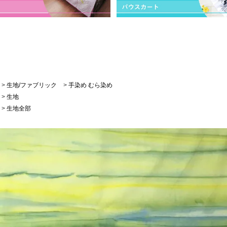
>
生地/ファブリック
>
手染め むら染め
>
生地
>
生地全部