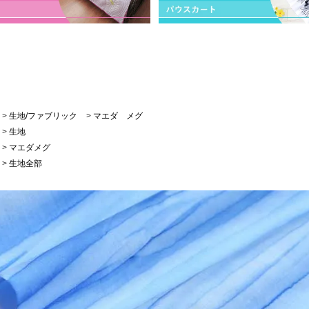
>
生地/ファブリック
>
マエダ メグ
>
生地
>
マエダメグ
>
生地全部