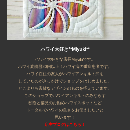
ハワイ大好き**Miyuki**
ハワイ大好きな店長Miyukiです。
ハワイ渡航歴30回以上！ハワイ病の重症患者です。
ハワイ在住の友人がハワイアンキルト卸を
していたのがきっかけでショップをはじめました。
どこよりも素敵なデザインのものを揃えています。
このショップでハワイアンキルトのみならず
独断と偏見のお勧めハワイスポットなど
トータルでハワイの良さをお伝えしたいと
思います！
店主ブログはこちら！