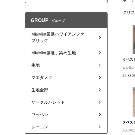
ポーチ
クリス
GROUP
グループ
MiuMint厳選ハワイアンファ
ブリック
MiuMint厳選手染め生地
タペスト
生地
大人気の
22,88
マエダメグ
生地全部
サークルパレット
ワッペン
タペスト
レーヨン
大人気の