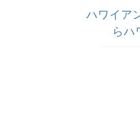
ハワイアン
らハ